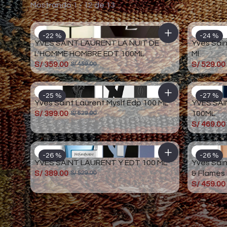
Mostrando 1 - 12 de 13
-22 %
-24 %
YVES SAINT LAURENT LA NUIT DE
Yves Sain
L'HOMME HOMBRE EDT 100ML
Ml
S/ 359.00
S/ 529.00
S/ 459.00
-25 %
-27 %
Yves Saint Laurent Myslf Edp 100 ML
YVES SAI
S/ 399.00
100ML
S/ 529.00
S/ 469.00
-26 %
-26 %
YVES SAINT LAURENT Y EDT 100 ML
Yves Sain
S/ 389.00
& Flames
S/ 529.00
S/ 459.00