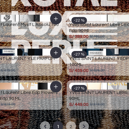
-22 %
t Laurent Myslf L Absolu 100
Yves Saint Laurent Libre L 
Edp 90 Ml
S/ 389.00
S/ 699.00
S/ 499.00
-27 %
NT LAURENT Y LE PARFUM
YVES SAINT LAURENT Y EDP
100ML
S/ 459.00
S/ 639.00
S/ 629.00
-27 %
t Laurent Libre Edp Flowers
YVES SAINT LAURENT LIBRE
 Edp 90 ML
90ML
S/ 449.00
S/ 619.00
S/ 619.00
1
2